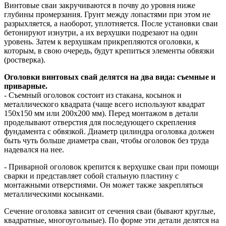
Винтовые сваи закручиваются в почву до уровня ниже
глубины промерзания. Грунт между лопастями при этом не
разрыхляется, а наоборот, уплотняется. После установки сваи
бетонируют изнутри, а их верхушки подрезают на один
уровень. Затем к верхушкам прикрепляются оголовки, к
которым, в свою очередь, будут крепиться элементы обвязки
(ростверка).
Оголовки винтовых свай делятся на два вида: съемные и
приварные.
- Съемный оголовок состоит из стакана, косынок и
металлического квадрата (чаще всего используют квадрат
150х150 мм или 200х200 мм). Перед монтажом в детали
проделывают отверстия для последующего скрепления
фундамента с обвязкой. Диаметр цилиндра оголовка должен
быть чуть больше диаметра сваи, чтобы оголовок без труда
надевался на нее.
- Приварной оголовок крепится к верхушке сваи при помощи
сварки и представляет собой стальную пластину с
монтажными отверстиями. Он может также закрепляться
металлическими косынками.
Сечение оголовка зависит от сечения сваи (бывают круглые,
квадратные, многоугольные). По форме эти детали делятся на