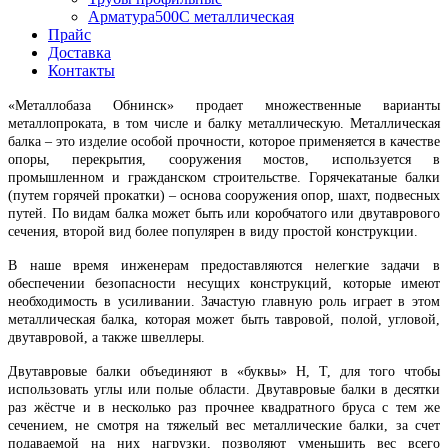
Арматура500С металлическая
Прайс
Доставка
Контакты
«Металлобаза Обнинск» продает множественные варианты
металлопроката, в том числе и балку металлическую. Металлическая
балка – это изделие особой прочности, которое применяется в качестве
опоры, перекрытия, сооружения мостов, используется в
промышленном и гражданском строительстве. Горячекатаные балки
(путем горячей прокатки) – основа сооружения опор, шахт, подвесных
путей. По видам балка может быть или коробчатого или двутаврового
сечения, второй вид более популярен в виду простой конструкции.
В наше время инженерам предоставляются нелегкие задачи в
обеспечении безопасности несущих конструкций, которые имеют
необходимость в усиливании. Зачастую главную роль играет в этом
металлическая балка, которая может быть тавровой, полой, угловой,
двутавровой, а также швеллеры.
Двутавровые балки объединяют в «буквы» Н, Т, для того чтобы
использовать углы или полые области. Двутавровые балки в десятки
раз жёстче и в несколько раз прочнее квадратного бруса с тем же
сечением, не смотря на тяжелый вес металлические балки, за счет
подаваемой на них нагрузки, позволяют уменьшить вес всего