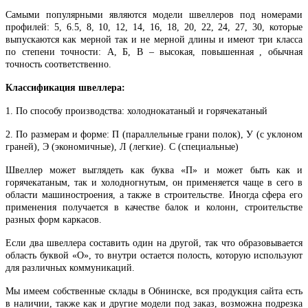
Самыми популярными являются модели швеллеров под номерами
профилей: 5, 6.5, 8, 10, 12, 14, 16, 18, 20, 22, 24, 27, 30, которые
выпускаются как мерной так и не мерной длины и имеют три класса
по степени точности: А, Б, В – высокая, повышенная , обычная
точность соответственно.
Классификация швеллера:
1. По способу производства: холоднокатаный и горячекатаный
2. По размерам и форме: П (параллельные грани полок), У (с уклоном
граней), Э (экономичные), Л (легкие). С (специальные)
Швеллер может выглядеть как буква «П» и может быть как и
горячекатаным, так и холодногнутым, он применяется чаще в сего в
области машиностроения, а также в строительстве. Иногда сфера его
применения получается в качестве балок и колонн, строительстве
разных форм каркасов.
Если два швеллера составить один на другой, так что образовывается
область буквой «О», то внутри остается полость, которую используют
для различных коммуникаций.
Мы имеем собственные склады в Обнинске, вся продукция сайта есть
в наличии, также как и другие модели под заказ, возможна подрезка