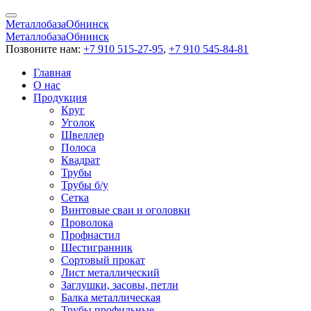
Металлобаза
Обнинск
Металлобаза
Обнинск
Позвоните нам:
+7 910 515-27-95
,
+7 910 545-84-81
Главная
О нас
Продукция
Круг
Уголок
Швеллер
Полоса
Квадрат
Трубы
Трубы б/у
Сетка
Винтовые сваи и оголовки
Проволока
Профнастил
Шестигранник
Сортовый прокат
Лист металлический
Заглушки, засовы, петли
Балка металлическая
Трубы профильные