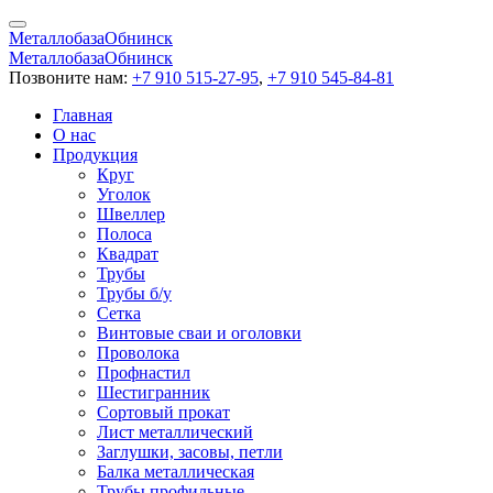
Металлобаза
Обнинск
Металлобаза
Обнинск
Позвоните нам:
+7 910 515-27-95
,
+7 910 545-84-81
Главная
О нас
Продукция
Круг
Уголок
Швеллер
Полоса
Квадрат
Трубы
Трубы б/у
Сетка
Винтовые сваи и оголовки
Проволока
Профнастил
Шестигранник
Сортовый прокат
Лист металлический
Заглушки, засовы, петли
Балка металлическая
Трубы профильные