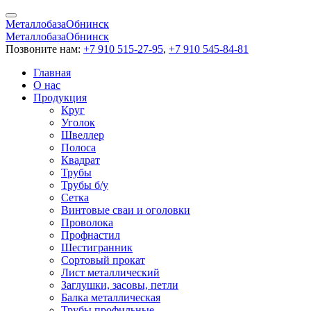
Металлобаза
Обнинск
Металлобаза
Обнинск
Позвоните нам:
+7 910 515-27-95
,
+7 910 545-84-81
Главная
О нас
Продукция
Круг
Уголок
Швеллер
Полоса
Квадрат
Трубы
Трубы б/у
Сетка
Винтовые сваи и оголовки
Проволока
Профнастил
Шестигранник
Сортовый прокат
Лист металлический
Заглушки, засовы, петли
Балка металлическая
Трубы профильные